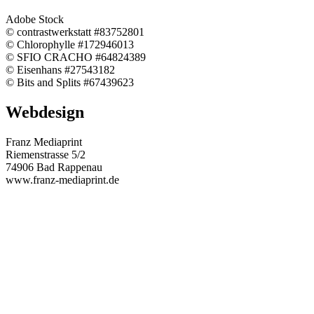
Adobe Stock
© contrastwerkstatt #83752801
© Chlorophylle #172946013
© SFIO CRACHO #64824389
© Eisenhans #27543182
© Bits and Splits #67439623
Webdesign
Franz Mediaprint
Riemenstrasse 5/2
74906 Bad Rappenau
www.franz-mediaprint.de