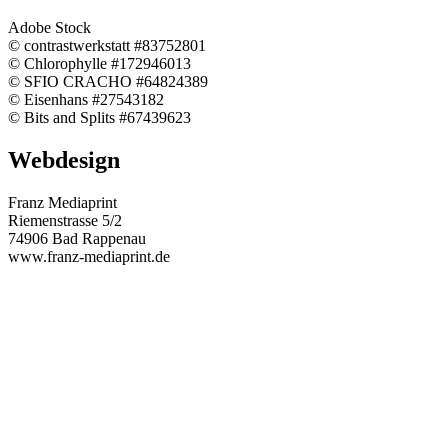
Adobe Stock
© contrastwerkstatt #83752801
© Chlorophylle #172946013
© SFIO CRACHO #64824389
© Eisenhans #27543182
© Bits and Splits #67439623
Webdesign
Franz Mediaprint
Riemenstrasse 5/2
74906 Bad Rappenau
www.franz-mediaprint.de